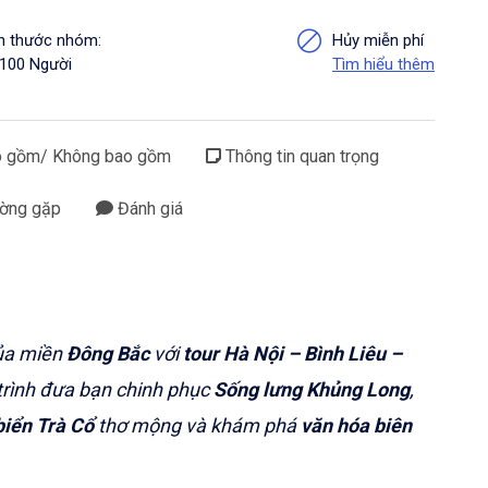
h thước nhóm:
Hủy miễn phí
 100 Người
Tìm hiểu thêm
 gồm/ Không bao gồm
Thông tin quan trọng
ường gặp
Đánh giá
ủa miền
Đông Bắc
với
tour Hà Nội – Bình Liêu –
trình đưa bạn chinh phục
Sống lưng Khủng Long
,
biển Trà Cổ
thơ mộng và khám phá
văn hóa biên
uyệt vời dành cho những ai yêu thích
thiên nhiên,