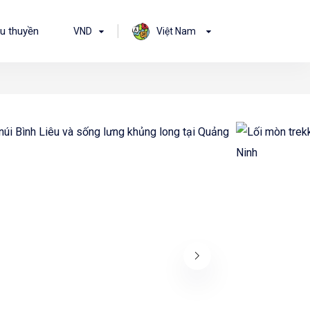
u thuyền
VND
Việt Nam
4 Sao
5 Sao
 to do on
Things to do on
Things to do on
Things to do on
Things to do 
ip
your trip
your trip
your trip
your trip
inces
Experinces
Experinces
Experinces
Experinces