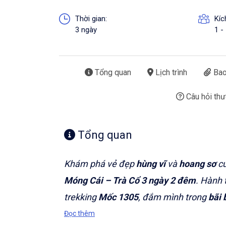
Thời gian:
Kíc
3 ngày
1 -
Tổng quan
Lịch trình
Bao
Câu hỏi th
Tổng quan
Khám phá vẻ đẹp
hùng vĩ
và
hoang sơ
c
Móng Cái – Trà Cổ 3 ngày 2 đêm
. Hành 
trekking
Mốc 1305
, đắm mình trong
bãi 
giới
tại
chợ Móng Cái
. Một trải nghiệm t
Đọc thêm