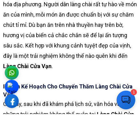
hóa địa phương. Người dân làng chài rất tự hào về món
ăn của mình, mỗi món ăn được chuẩn bị với sự chăm
chút tỉ mỉ. Dù bạn ăn trên nhà thuyền hay trên bờ,
hương vị của biển cả chắc chắn sẽ để lại ấn tượng
sâu sắc. Kết hợp với khung cảnh tuyệt đẹp của vịnh,
đây là một trải nghiệm không thể nào quên khi đến
Làng Chài Cửa Vạn
.
IV. Lên Kế Hoạch Cho Chuyến Thăm Làng Chài Cửa
1
Vạn
Giờ đây, sau khi đã khám phá lịch sử, văn hóa và
những trải nghiệm không thể quên tại
Làng Chài Cửa
Vạn
, đã đến lúc bạn lên kế hoạch cho chuyến đi của
mình. Dù bạn muốn khám phá bằng thuyền kayak,